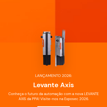
26:
LANÇAMENTO
xis
Novo PROG 
om a nova LEVANTE
Modernidade, praticidade e
os na Exposec 2026.
Saiba mais