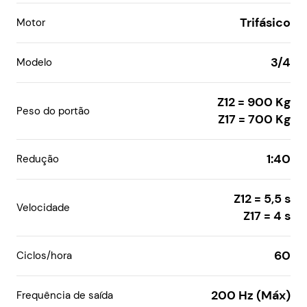
Trifásico
Motor
3/4
Modelo
Z12 = 900 Kg

Peso do portão
Z17 = 700 Kg
1:40
Redução
Z12 = 5,5 s

Velocidade
Z17 = 4 s
60
Ciclos/hora
200 Hz (Máx)
Frequência de saída