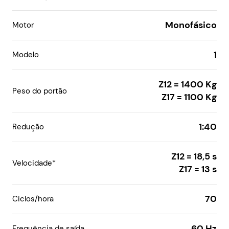
Monofásico
Motor
1
Modelo
Z12 = 1400 Kg

Peso do portão
Z17 = 1100 Kg
1:40
Redução
Z12 = 18,5 s

Velocidade*
Z17 = 13 s
70
Ciclos/hora
60 Hz
Frequência de saída