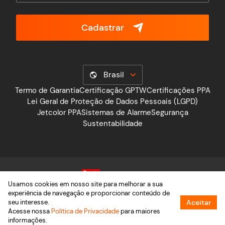
Cadastrar
Brasil
Termo de Garantia
Certificação GPTW
Certificações PPA
Lei Geral de Proteção de Dados Pessoais (LGPD)
Jetcolor PPA
Sistemas de Alarme
Segurança
Sustentabilidade
Usamos cookies em nosso site para melhorar a sua
experiência de navegação e proporcionar conteúdo de
seu interesse.
Aceitar
Acesse nossa
Política de Privacidade
para maiores
informações.
2026 © PPA – Grupo Motoppar