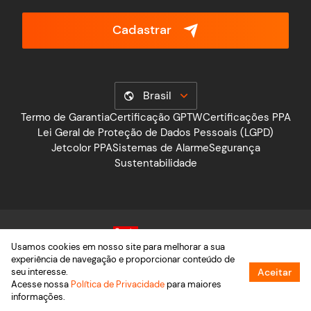
Cadastrar
Brasil
Termo de Garantia
Certificação GPTW
Certificações PPA
Lei Geral de Proteção de Dados Pessoais (LGPD)
Jetcolor PPA
Sistemas de Alarme
Segurança
Sustentabilidade
Usamos cookies em nosso site para melhorar a sua
experiência de navegação e proporcionar conteúdo de
seu interesse.
Aceitar
Acesse nossa
Política de Privacidade
para maiores
informações.
2026 © PPA – Grupo Motoppar